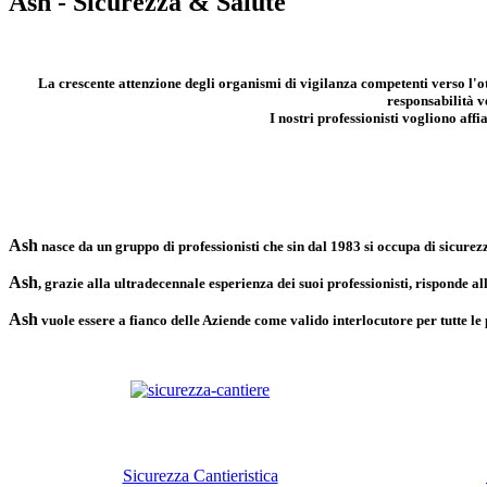
Ash - Sicurezza & Salute
La crescente attenzione degli organismi di vigilanza competenti verso l'ot
responsabilità v
I nostri professionisti vogliono aff
Ash
nasce da un gruppo di professionisti che sin dal 1983 si occupa di sicure
Ash
, grazie alla ultradecennale esperienza dei suoi professionisti, risponde a
Ash
vuole essere a fianco delle Aziende come valido interlocutore per tutte le
Sicurezza Cantieristica