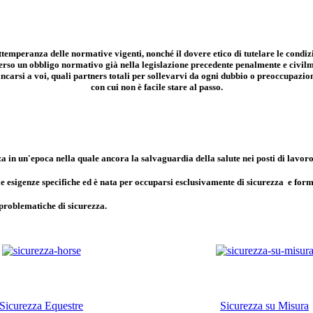
temperanza delle normative vigenti, nonché il dovere etico di tutelare le condiz
erso un obbligo normativo già nella legislazione precedente penalmente e civil
iancarsi a voi, quali partners totali per sollevarvi da ogni dubbio o preoccupazio
con cui non è facile stare al passo.
zza in un'epoca nella quale ancora la salvaguardia della salute nei posti di lavo
lle esigenze specifiche ed è nata per occuparsi esclusivamente di sicurezza e for
 problematiche di sicurezza.
Sicurezza Equestre
Sicurezza su Misura