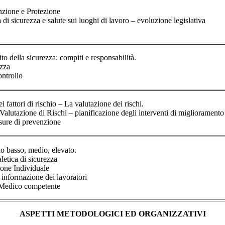
nzione e Protezione
 di sicurezza e salute sui luoghi di lavoro – evoluzione legislativa
ito della sicurezza: compiti e responsabilità.
ezza
ontrollo
 fattori di rischio – La valutazione dei rischi.
lutazione di Rischi – pianificazione degli interventi di miglioramento
isure di prevenzione
io basso, medio, elevato.
letica di sicurezza
zione Individuale
informazione dei lavoratori
l Medico competente
ASPETTI METODOLOGICI ED ORGANIZZATIVI