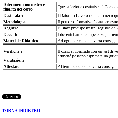
Riferimenti normativi e
Questa lezione costituisce il Corso o
finalità del corso
Destinatari
I Datori di Lavoro rientranti nei requ
Metodologia
Il percorso formativo è caratterizzat
Registro
E’ stato predisposto un Registro dell
Docenti
I docenti hanno competenze pluriennal
Materiale Didattico
Ad ogni partecipante verrà consegna
Verifiche e
Il corso si conclude con un test di 
affinché possano esprimere un giudi
Valutazione
Attestato
Al termine del corso verrà consegnat
TORNA INDIETRO