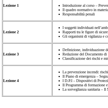
Lezione 1
Introduzione al corso – Preve
Il quadro normativo in materia
Responsabilità penali
I soggetti individuati nell’amb
Lezione 2
Rapporti tra le figure di sicur
Gli organismi di vigilanza e c
Definizione, individuazione dei
Lezione 3
Redazione del Documento di Va
Classificazione dei rischi e m
La prevenzione incendi: risch
Il Piano di emergenza – Segna
Lezione 4
I D.P.I – Dispositivi di Prote
Il Programma di formazione e 
La sorveglianza sanitaria – I